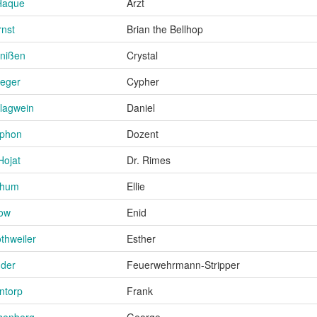
 Haque
Arzt
rnst
Brian the Bellhop
nißen
Crystal
reger
Cypher
lagwein
Daniel
yphon
Dozent
Hojat
Dr. Rimes
chum
Ellie
now
Enid
thweiler
Esther
nder
Feuerwehrmann-Stripper
Intorp
Frank
senberg
George