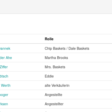
Rolle
wannek
Chip Baskets / Dale Baskets
 der Ahe
Martha Brooks
iffer
Mrs. Baskets
ötsch
Eddie
 Werth
alte Verkäuferin
ooger
Angestellte
rksen
Angestellter