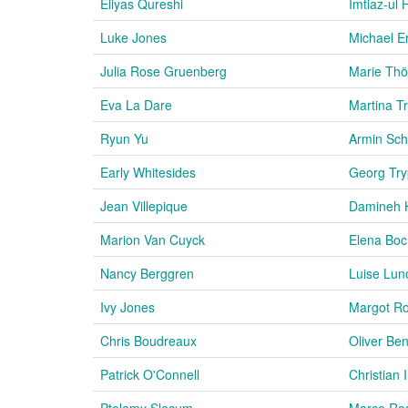
Eliyas Qureshi
Imtiaz-ul
Luke Jones
Michael E
Julia Rose Gruenberg
Marie Thö
Eva La Dare
Martina T
Ryun Yu
Armin Sch
Early Whitesides
Georg Tr
Jean Villepique
Damineh 
Marion Van Cuyck
Elena Bo
Nancy Berggren
Luise Lu
Ivy Jones
Margot Ro
Chris Boudreaux
Oliver Be
Patrick O'Connell
Christian 
Ptolemy Slocum
Marco Ro