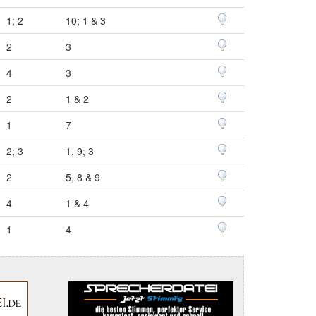
1; 2
10; 1 & 3
2
3
4
3
2
1 & 2
1
7
2; 3
1, 9; 3
2
5, 8 & 9
4
1 & 4
1
4