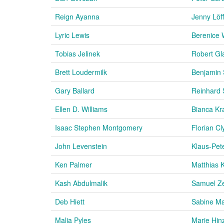
Reign Ayanna
Jenny Löff
Lyric Lewis
Berenice 
Tobias Jelinek
Robert Gl
Brett Loudermilk
Benjamin
Gary Ballard
Reinhard
Ellen D. Williams
Bianca Kr
Isaac Stephen Montgomery
Florian Cl
John Levenstein
Klaus-Pet
Ken Palmer
Matthias 
Kash Abdulmalik
Samuel Ze
Deb Hiett
Sabine M
Malia Pyles
Marie Hin