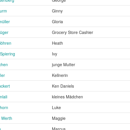
turm
Ginny
müller
Gloria
rüger
Grocery Store Cashier
Nöhren
Heath
Spiering
Ivy
chen
junge Mutter
ler
Kellnerin
uckert
Ken Daniels
lali
kleines Mädchen
horn
Luke
 Werth
Maggie
a
Marcus