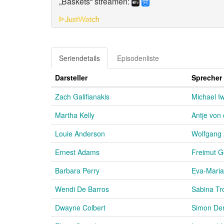
„Baskets“ streamen:
Seriendetails
Episodenliste
Darsteller
Sprecher
Zach Galifianakis
Michael I
Martha Kelly
Antje von
Louie Anderson
Wolfgang Z
Ernest Adams
Freimut G
Barbara Perry
Eva-Maria
Wendi De Barros
Sabina Tr
Dwayne Colbert
Simon De