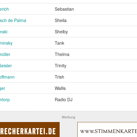
erich
Sebastian
isch de Palma
Sheila
mski
Shelby
minsky
Tank
müller
Thelma
eisler
Trinity
offmann
Trish
ger
Wallis
Intorp
Radio DJ
Werbung