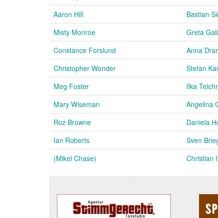
Aaron Hill
Bastian Si
Misty Monroe
Greta Gal
Constance Forslund
Anna Dra
Christopher Wonder
Stefan Ka
Meg Foster
Ilka Teich
Mary Wiseman
Angelina G
Roz Browne
Daniela H
Ian Roberts
Sven Brie
(Mikel Chase)
Christian 