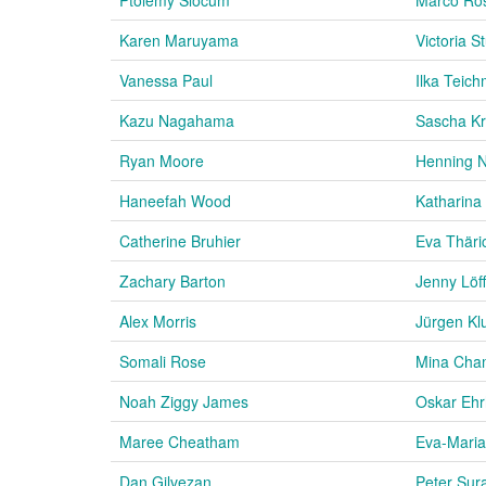
Karen Maruyama
Victoria S
Vanessa Paul
Ilka Teich
Kazu Nagahama
Sascha K
Ryan Moore
Henning 
Haneefah Wood
Katharina 
Catherine Bruhier
Eva Thäri
Zachary Barton
Jenny Löff
Alex Morris
Jürgen Kl
Somali Rose
Mina Cham
Noah Ziggy James
Oskar Ehr
Maree Cheatham
Eva-Maria
Dan Gilvezan
Peter Sur