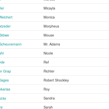
ler
Micayla
Weichert
Monica
atzeder
Morpheus
 Stöwe
Mouse
 Scheunemann
Mr. Adams
ahl
Nicole
yde
Ref
er Grap
Richter
Klages
Robert Shockley
karias
Roy
azay
Sandra
ze
Sarah