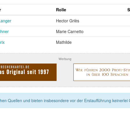
r
Rolle
S
Langer
Hector Griès
chner
Marie Carnetto
rix
Mathilde
Werbung
n Quellen und bieten insbesondere vor der Erstaufführung keinerlei Ga