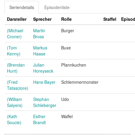
Seriendetails
Episodenliste
Darsteller
Sprecher
Rolle
Staffel
Episo
(Michael
Martin
Burger
Croner)
Bross
(Tom
Markus
Buxe
Kenny)
Haase
(Brendan
Julian
Pfannkuchen
Hunt)
Horeyseck
(Fred
Hans Bayer
Schlemmermonster
Tatasciore)
(William
Stephan
Udo
Salyers)
Schleberger
(Kath
Esther
Waffel
Soucie)
Brandt