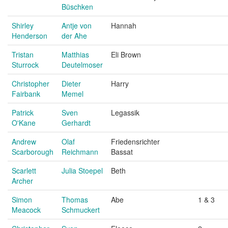
Büschken
Shirley
Antje von
Hannah
Henderson
der Ahe
Tristan
Matthias
Eli Brown
Sturrock
Deutelmoser
Christopher
Dieter
Harry
Fairbank
Memel
Patrick
Sven
Legassik
O'Kane
Gerhardt
Andrew
Olaf
Friedensrichter
Scarborough
Reichmann
Bassat
Scarlett
Julia Stoepel
Beth
Archer
Simon
Thomas
Abe
1 & 3
Meacock
Schmuckert