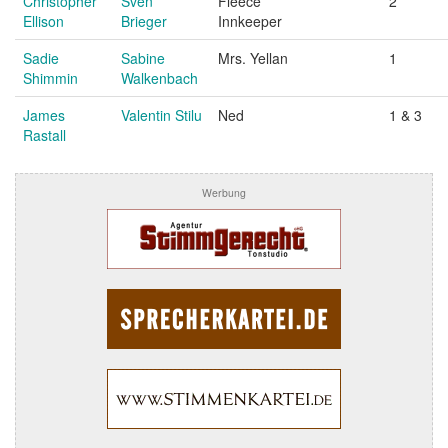
Christopher
Sven
Fleece
2
Ellison
Brieger
Innkeeper
Sadie
Sabine
Mrs. Yellan
1
Shimmin
Walkenbach
James
Valentin Stilu
Ned
1 & 3
Rastall
Werbung