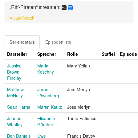
„Riff-Piraten“ streamen:
Seriendetails
Episodenliste
Darsteller
Sprecher
Rolle
Staffel
Episode
Jessica
Maria
Mary Yellan
Brown
Koschny
Findlay
Matthew
Jaron
Jem Merlyn
McNulty
Löwenberg
Sean Harris
Martin Kautz
Joss Merlyn
Joanne
Elisabeth
Tante Patience
Whalley
Günther
Ben Daniels
Uwe
Francis Davey