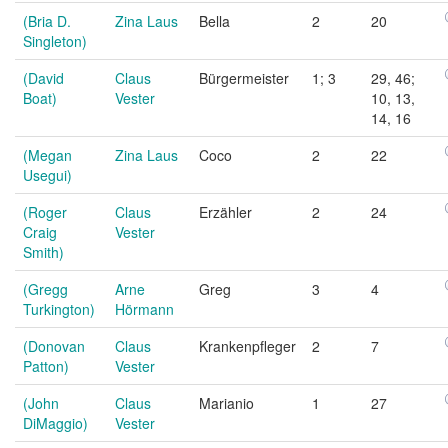
(Bria D.
Zina Laus
Bella
2
20
Singleton)
(David
Claus
Bürgermeister
1; 3
29, 46;
Boat)
Vester
10, 13,
14, 16
(Megan
Zina Laus
Coco
2
22
Usegui)
(Roger
Claus
Erzähler
2
24
Craig
Vester
Smith)
(Gregg
Arne
Greg
3
4
Turkington)
Hörmann
(Donovan
Claus
Krankenpfleger
2
7
Patton)
Vester
(John
Claus
Marianio
1
27
DiMaggio)
Vester