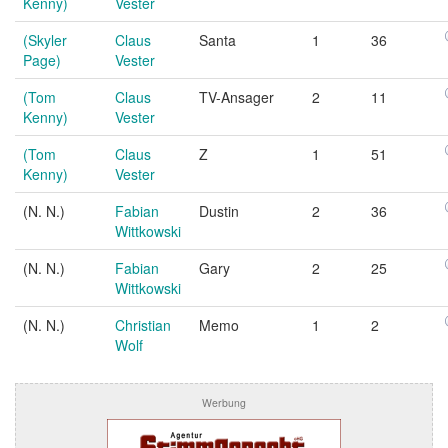
Kenny)
Vester
(Skyler
Claus
Santa
1
36
Page)
Vester
(Tom
Claus
TV-Ansager
2
11
Kenny)
Vester
(Tom
Claus
Z
1
51
Kenny)
Vester
(N. N.)
Fabian
Dustin
2
36
Wittkowski
(N. N.)
Fabian
Gary
2
25
Wittkowski
(N. N.)
Christian
Memo
1
2
Wolf
Werbung