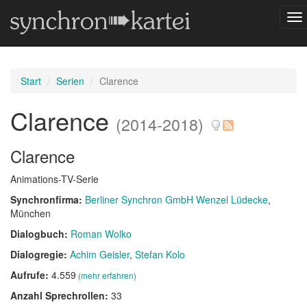
Na
um
Start
Serien
Clarence
Clarence
(2014-2018)
Clarence
Animations-TV-Serie
Synchronfirma:
Berliner Synchron GmbH Wenzel Lüdecke
,
München
Dialogbuch:
Roman Wolko
Dialogregie:
Achim Geisler
Stefan Kolo
Aufrufe:
4.559
(mehr erfahren)
Anzahl Sprechrollen:
33