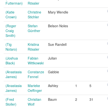
Futterman)
Rössler
(Katie
Christine
Mary Wendle
Crown)
Stichler
(Roger
Stefan
Belson Noles
Craig
Günther
Smith)
(Tig
Kristina
Sue Randell
Notaro)
Rössler
(Joshua
Fabian
Julian
Black)
Wittkowski
(Anastasia
Constanze
Gabbie
James)
Fennel
(Anastasia
Marieke
Ashley
1
5
James)
Oeffinger
(Fred
Christian
Baum
2
31
Stoller)
Wolf