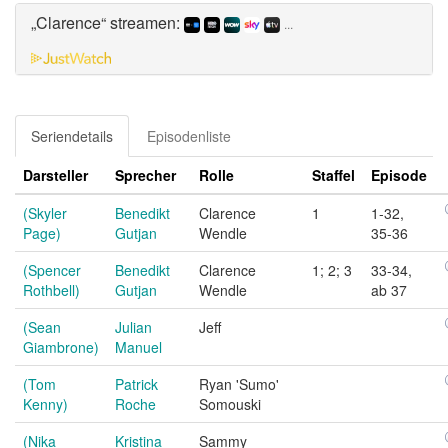
„Clarence“ streamen:
...
Seriendetails
Episodenliste
Darsteller
Sprecher
Rolle
Staffel
Episode
(Skyler
Benedikt
Clarence
1
1-32,
Page)
Gutjan
Wendle
35-36
(Spencer
Benedikt
Clarence
1; 2; 3
33-34,
Rothbell)
Gutjan
Wendle
ab 37
(Sean
Julian
Jeff
Giambrone)
Manuel
(Tom
Patrick
Ryan 'Sumo'
Kenny)
Roche
Somouski
(Nika
Kristina
Sammy