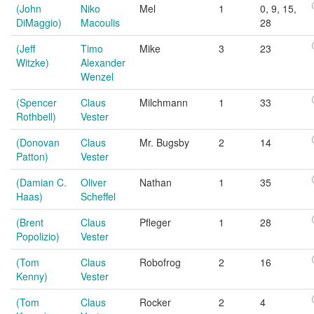
(John
Niko
Mel
1
0, 9, 15,
DiMaggio)
Macoulis
28
(Jeff
Timo
Mike
3
23
Witzke)
Alexander
Wenzel
(Spencer
Claus
Milchmann
1
33
Rothbell)
Vester
(Donovan
Claus
Mr. Bugsby
2
14
Patton)
Vester
(Damian C.
Oliver
Nathan
1
35
Haas)
Scheffel
(Brent
Claus
Pfleger
1
28
Popolizio)
Vester
(Tom
Claus
Robofrog
2
16
Kenny)
Vester
(Tom
Claus
Rocker
2
4