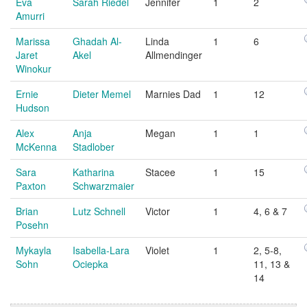
Eva
Sarah Riedel
Jennifer
1
2
Amurri
Marissa
Ghadah Al-
Linda
1
6
Jaret
Akel
Allmendinger
Winokur
Ernie
Dieter Memel
Marnies Dad
1
12
Hudson
Alex
Anja
Megan
1
1
McKenna
Stadlober
Sara
Katharina
Stacee
1
15
Paxton
Schwarzmaier
Brian
Lutz Schnell
Victor
1
4, 6 & 7
Posehn
Mykayla
Isabella-Lara
Violet
1
2, 5-8,
Sohn
Ociepka
11, 13 &
14