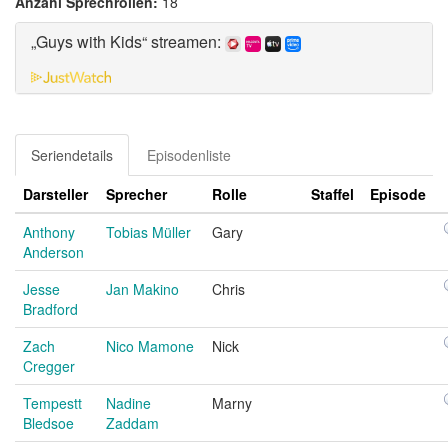
Anzahl Sprechrollen:
18
„Guys with Kids“ streamen:
Seriendetails
Episodenliste
Darsteller
Sprecher
Rolle
Staffel
Episode
Anthony
Tobias Müller
Gary
Anderson
Jesse
Jan Makino
Chris
Bradford
Zach
Nico Mamone
Nick
Cregger
Tempestt
Nadine
Marny
Bledsoe
Zaddam