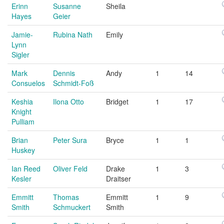
Erinn
Susanne
Sheila
Hayes
Geier
Jamie-
Rubina Nath
Emily
Lynn
Sigler
Mark
Dennis
Andy
1
14
Consuelos
Schmidt-Foß
Keshia
Ilona Otto
Bridget
1
17
Knight
Pulliam
Brian
Peter Sura
Bryce
1
1
Huskey
Ian Reed
Oliver Feld
Drake
1
3
Kesler
Draitser
Emmitt
Thomas
Emmitt
1
9
Smith
Schmuckert
Smith