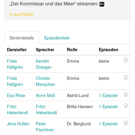
„Der Kommissar und das Meer“ streamen:
Seriendetails
Episodenliste
Darsteller
Sprecher
Rolle
Episoden
Frida
Kerstin
Emma
keine
Hallgren
Draeger
Frida
Christin
Emma
keine
Hallgren
Marquitan
Eva Röse
Anne Moll
Astrid Lund
1 Episode
Fritzi
Fritzi
Britta Hansen
1 Episode
Haberlandt
Haberlandt
Jens Hultén
Peter
Dr. Berglund
1 Episode
Flechtner