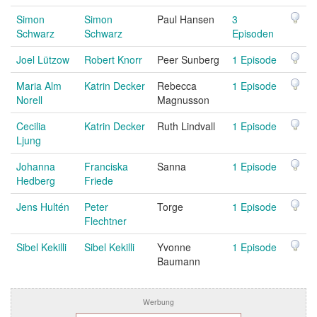
Simon
Simon
Paul Hansen
3
Schwarz
Schwarz
Episoden
Joel Lützow
Robert Knorr
Peer Sunberg
1 Episode
Maria Alm
Katrin Decker
Rebecca
1 Episode
Norell
Magnusson
Cecilia
Katrin Decker
Ruth Lindvall
1 Episode
Ljung
Johanna
Franciska
Sanna
1 Episode
Hedberg
Friede
Jens Hultén
Peter
Torge
1 Episode
Flechtner
Sibel Kekilli
Sibel Kekilli
Yvonne
1 Episode
Baumann
Werbung