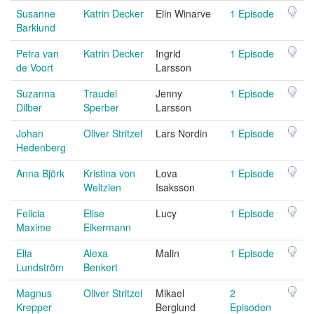
Susanne
Katrin Decker
Elin Winarve
1 Episode
Barklund
Petra van
Katrin Decker
Ingrid
1 Episode
de Voort
Larsson
Suzanna
Traudel
Jenny
1 Episode
Dilber
Sperber
Larsson
Johan
Oliver Stritzel
Lars Nordin
1 Episode
Hedenberg
Anna Björk
Kristina von
Lova
1 Episode
Weltzien
Isaksson
Felicia
Elise
Lucy
1 Episode
Maxime
Eikermann
Ella
Alexa
Malin
1 Episode
Lundström
Benkert
Magnus
Oliver Stritzel
Mikael
2
Krepper
Berglund
Episoden