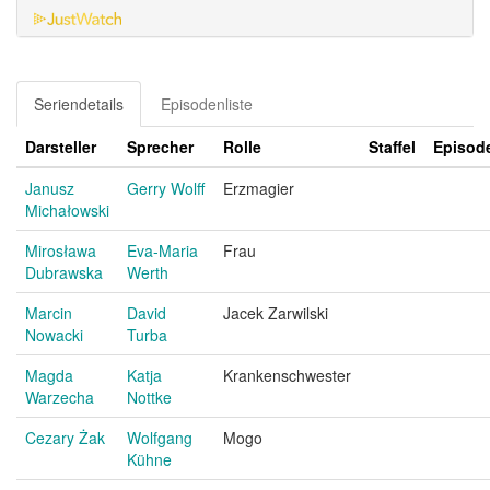
Seriendetails
Episodenliste
Darsteller
Sprecher
Rolle
Staffel
Episod
Janusz
Gerry Wolff
Erzmagier
Michałowski
Mirosława
Eva-Maria
Frau
Dubrawska
Werth
Marcin
David
Jacek Zarwilski
Nowacki
Turba
Magda
Katja
Krankenschwester
Warzecha
Nottke
Cezary Żak
Wolfgang
Mogo
Kühne