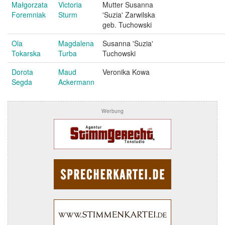
Małgorzata
Victoria
Mutter Susanna
Foremniak
Sturm
'Suzia' Zarwilska
geb. Tuchowski
Ola
Magdalena
Susanna 'Suzia'
Tokarska
Turba
Tuchowski
Dorota
Maud
Veronika Kowa
Segda
Ackermann
Werbung