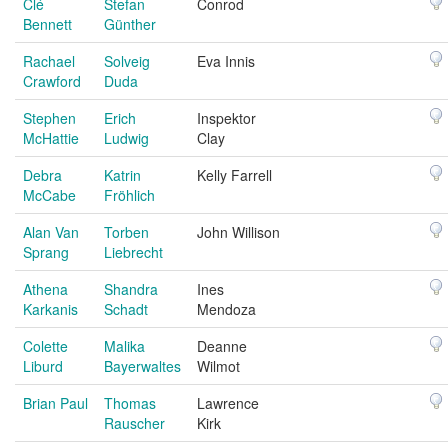
Clé
Stefan
Conrod
Bennett
Günther
Rachael
Solveig
Eva Innis
Crawford
Duda
Stephen
Erich
Inspektor
McHattie
Ludwig
Clay
Debra
Katrin
Kelly Farrell
McCabe
Fröhlich
Alan Van
Torben
John Willison
Sprang
Liebrecht
Athena
Shandra
Ines
Karkanis
Schadt
Mendoza
Colette
Malika
Deanne
Liburd
Bayerwaltes
Wilmot
Brian Paul
Thomas
Lawrence
Rauscher
Kirk