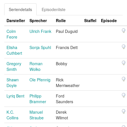
Seriendetails
Episodenliste
Darsteller
Sprecher
Rolle
Staffel
Episode
Colm
Ulrich Frank
Paul Duguid
Feore
Elisha
Sonja Spuhl
Francis Dett
Cuthbert
Gregory
Roman
Bobby
Smith
Wolko
Shawn
Ole Pfennig
Rick
Doyle
Merriweather
Lyriq Bent
Philipp
Ford
Brammer
Saunders
K.C.
Manuel
Derek
Collins
Straube
Wilmot