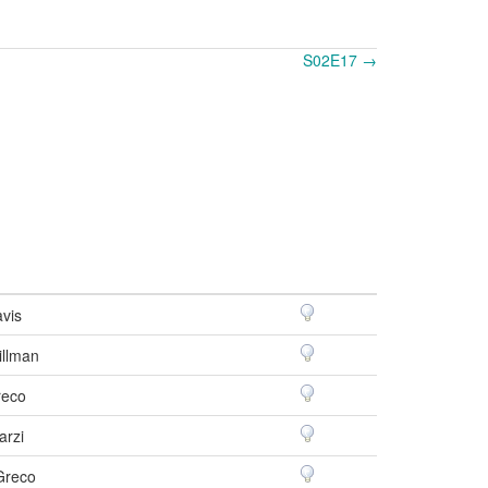
S02E17 →
avis
llman
reco
arzi
Greco