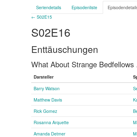
Seriendetails
Episodenliste
Episodendetail
← S02E15
S02E16
Enttäuschungen
What About Strange Bedfellows .
Darsteller
S
Barry Watson
S
Matthew Davis
K
Rick Gomez
B
Rosanna Arquette
M
Amanda Detmer
Ma