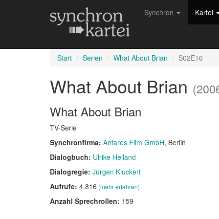
Synchron
Kartei
Start
Serien
What About Brian
S02E16
What About Brian
(200
What About Brian
TV-Serie
Synchronfirma:
Antares Film GmbH
, Berlin
Dialogbuch:
Ulrike Heiland
Dialogregie:
Jürgen Kluckert
Aufrufe:
4.816
(mehr erfahren)
Anzahl Sprechrollen:
159