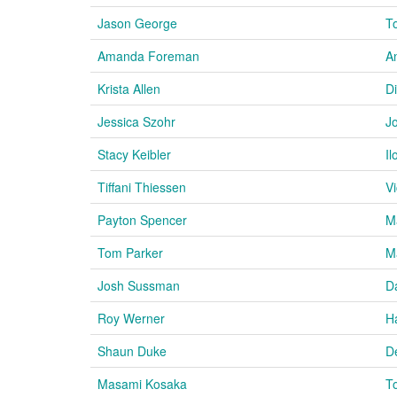
Jason George
To
Amanda Foreman
A
Krista Allen
D
Jessica Szohr
J
Stacy Keibler
Il
Tiffani Thiessen
Vi
Payton Spencer
M
Tom Parker
Ma
Josh Sussman
D
Roy Werner
H
Shaun Duke
De
Masami Kosaka
T