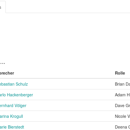
s
..
precher
Rolle
ebastian Schulz
Brian D
arlo Hackenberger
Adam Hi
ernhard Völger
Dave G
arina Krogull
Nicole V
rie Bierstedt
Deena 