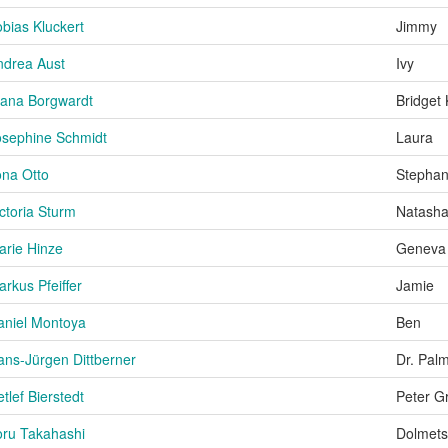
bias Kluckert
Jimmy
ndrea Aust
Ivy
iana Borgwardt
Bridget 
osephine Schmidt
Laura
ona Otto
Stephan
ctoria Sturm
Natash
arie Hinze
Geneva
rkus Pfeiffer
Jamie
aniel Montoya
Ben
ans-Jürgen Dittberner
Dr. Pal
tlef Bierstedt
Peter G
oru Takahashi
Dolmets