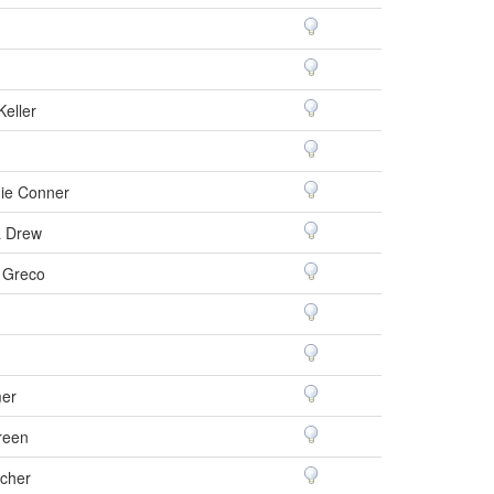
Keller
ie Conner
a Drew
 Greco
mer
reen
cher