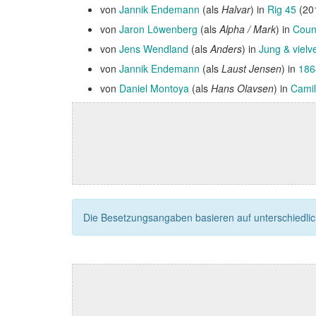
von
Jannik Endemann
(als
Halvar
) in
Rig 45
(20
von
Jaron Löwenberg
(als
Alpha / Mark
) in
Coun
von
Jens Wendland
(als
Anders
) in
Jung & viel
von
Jannik Endemann
(als
Laust Jensen
) in
186
von
Daniel Montoya
(als
Hans Olavsen
) in
Camil
Die Besetzungsangaben basieren auf unterschiedliche