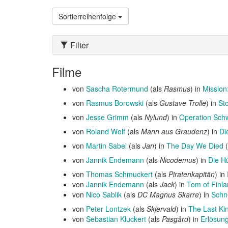
Sortierreihenfolge
Filter
Filme
von
Sascha Rotermund
(als
Rasmus
) in
Missio
von
Rasmus Borowski
(als
Gustave Trolle
) in
St
von
Jesse Grimm
(als
Nylund
) in
Operation Sch
von
Roland Wolf
(als
Mann aus Graudenz
) in
Di
von
Martin Sabel
(als
Jan
) in
The Day We Died
(
von
Jannik Endemann
(als
Nicodemus
) in
Die H
von
Thomas Schmuckert
(als
Piratenkapitän
) in
von
Jannik Endemann
(als
Jack
) in
Tom of Finl
von
Nico Sablik
(als
DC Magnus Skarre
) in
Sch
von
Peter Lontzek
(als
Skjervald
) in
The Last Ki
von
Sebastian Kluckert
(als
Pasgård
) in
Erlösun