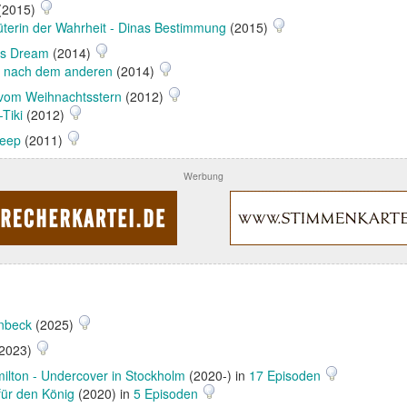
(2015)
üterin der Wahrheit - Dinas Bestimmung
(2015)
ls Dream
(2014)
r nach dem anderen
(2014)
vom Weihnachtsstern
(2012)
Tiki
(2012)
heep
(2011)
Werbung
nbeck
(2025)
2023)
ilton - Undercover in Stockholm
(2020-) in
17 Episoden
 für den König
(2020) in
5 Episoden