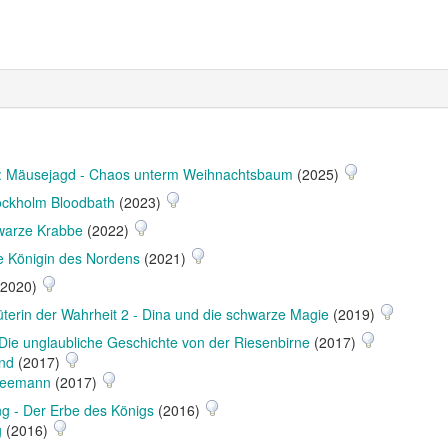
n: Mäusejagd - Chaos unterm Weihnachtsbaum
(2025)
ockholm Bloodbath
(2023)
warze Krabbe
(2022)
e Königin des Nordens
(2021)
2020)
üterin der Wahrheit 2 - Dina und die schwarze Magie
(2019)
Die unglaubliche Geschichte von der Riesenbirne
(2017)
and
(2017)
neemann
(2017)
ng - Der Erbe des Königs
(2016)
g
(2016)