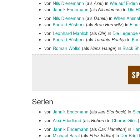
von
Nils Dienemann
(als
Axel
) in
Wie auf Erden
von
Jannik Endemann
(als
Nicodemus
) in
Die H
von
Nils Dienemann
(als
Daniel
) in
When Anima
von
Konrad Bösherz
(als
Aron Horowitz
) in
Eine
von
Leonhard Mahlich
(als
Ole
) in
Die Legende 
von
Konrad Bösherz
(als
Torstein Raaby
) in
Kon-
von
Roman Wolko
(als
Hans Hauge
) in
Black S
Serien
von
Jannik Endemann
(als
Jan Stenbeck
) in
Ste
von
Alex Friedland
(als
Robert
) in
Chorus Girls
(
von
Jannik Endemann
(als
Carl Hamilton
) in
Ham
von
Michael Baral
(als
Prinz Iridian
) in
Der Brief