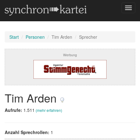
Navig
umsch
Start
Personen
Tim Arden
Sprecher
Werbung
Tim Arden
Aufrufe:
1.511
(mehr erfahren)
Anzahl Sprechrollen:
1