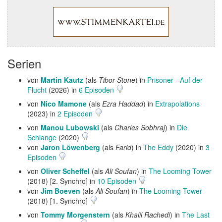
Serien
von
Martin Kautz
(als
Tibor Stone
) in
Prisoner - Auf der
Flucht
(2026) in
6 Episoden
von
Nico Mamone
(als
Ezra Haddad
) in
Extrapolations
(2023) in
2 Episoden
von
Manou Lubowski
(als
Charles Sobhraj
) in
Die
Schlange
(2020)
von
Jaron Löwenberg
(als
Farid
) in
The Eddy
(2020) in
3
Episoden
von
Oliver Scheffel
(als
Ali Soufan
) in
The Looming Tower
(2018) [2. Synchro] in
10 Episoden
von
Jim Boeven
(als
Ali Soufan
) in
The Looming Tower
(2018) [1. Synchro]
von
Tommy Morgenstern
(als
Khalil Rachedi
) in
The Last