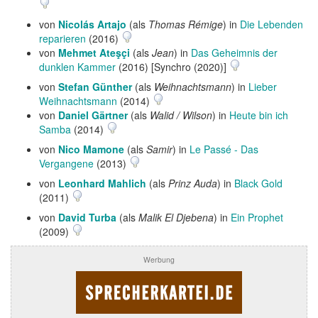
von
Nicolás Artajo
(als
Thomas Rémige
) in
Die Lebenden
reparieren
(2016)
von
Mehmet Ateşçi
(als
Jean
) in
Das Geheimnis der
dunklen Kammer
(2016) [Synchro (2020)]
von
Stefan Günther
(als
Weihnachtsmann
) in
Lieber
Weihnachtsmann
(2014)
von
Daniel Gärtner
(als
Walid / Wilson
) in
Heute bin ich
Samba
(2014)
von
Nico Mamone
(als
Samir
) in
Le Passé - Das
Vergangene
(2013)
von
Leonhard Mahlich
(als
Prinz Auda
) in
Black Gold
(2011)
von
David Turba
(als
Malik El Djebena
) in
Ein Prophet
(2009)
Werbung