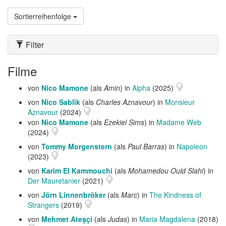
Sortierreihenfolge
Filter
Filme
von
Nico Mamone
(als
Amin
) in
Alpha
(2025)
von
Nico Sablik
(als
Charles Aznavour
) in
Monsieur
Aznavour
(2024)
von
Nico Mamone
(als
Ezekiel Sims
) in
Madame Web
(2024)
von
Tommy Morgenstern
(als
Paul Barras
) in
Napoleon
(2023)
von
Karim El Kammouchi
(als
Mohamedou Ould Slahi
) in
Der Mauretanier
(2021)
von
Jörn Linnenbröker
(als
Marc
) in
The Kindness of
Strangers
(2019)
von
Mehmet Ateşçi
(als
Judas
) in
Maria Magdalena
(2018)