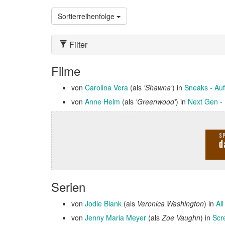
Sortierreihenfolge
Filter
Filme
von
Carolina Vera
(als
'Shawna'
) in
Sneaks - Auf 
von
Anne Helm
(als
'Greenwood'
) in
Next Gen -
Serien
von
Jodie Blank
(als
Veronica Washington
) in
Al
von
Jenny Maria Meyer
(als
Zoe Vaughn
) in
Scr