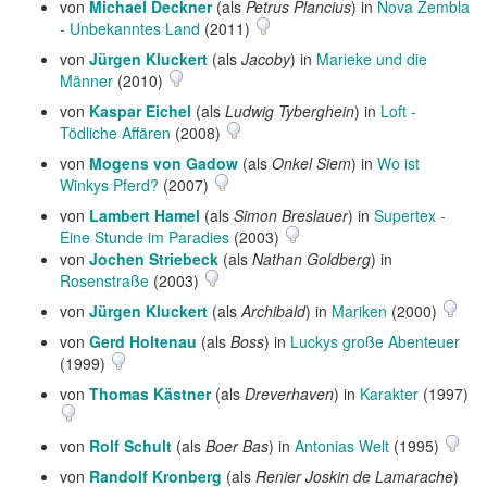
von
Michael Deckner
(als
Petrus Plancius
) in
Nova Zembla
- Unbekanntes Land
(2011)
von
Jürgen Kluckert
(als
Jacoby
) in
Marieke und die
Männer
(2010)
von
Kaspar Eichel
(als
Ludwig Tyberghein
) in
Loft -
Tödliche Affären
(2008)
von
Mogens von Gadow
(als
Onkel Siem
) in
Wo ist
Winkys Pferd?
(2007)
von
Lambert Hamel
(als
Simon Breslauer
) in
Supertex -
Eine Stunde im Paradies
(2003)
von
Jochen Striebeck
(als
Nathan Goldberg
) in
Rosenstraße
(2003)
von
Jürgen Kluckert
(als
Archibald
) in
Mariken
(2000)
von
Gerd Holtenau
(als
Boss
) in
Luckys große Abenteuer
(1999)
von
Thomas Kästner
(als
Dreverhaven
) in
Karakter
(1997)
von
Rolf Schult
(als
Boer Bas
) in
Antonias Welt
(1995)
von
Randolf Kronberg
(als
Renier Joskin de Lamarache
)