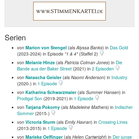
Serien
von
Marion von Stengel
(als
Alyssa Banks
) in
Das Gold
(2023-2024) in Episode
"1 & 4"
(Staffel 2)
von
Melanie Hinze
(als
Patricia Colman Jones
) in
Die
Bande aus der Baker Street
(2021) in
2 Episoden
von
Natascha Geisler
(als
Naomi Anderson
) in
Industry
(2020-) in
1 Episode
von
Katharina Schwarzmaier
(als
Summer Hansen
) in
Prodigal Son
(2019-2021) in
1 Episode
von
Tatjana Pokorny
(als
Madeleine Mathers
) in
Indischer
Sommer
(2015-)
von
Victoria Sturm
(als
Emily Havran
) in
Crossing Lines
(2013-2015) in
1 Episode
von
Marieke Oeffinger
(als
Helen Cartwright
) in
Der junge