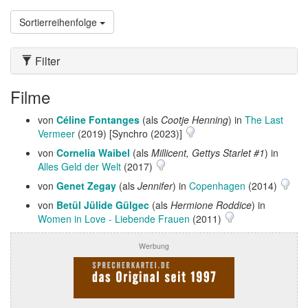
Sortierreihenfolge
Filter
Filme
von
Céline Fontanges
(als
Cootje Henning
) in
The Last
Vermeer
(2019) [Synchro (2023)]
von
Cornelia Waibel
(als
Millicent, Gettys Starlet #1
) in
Alles Geld der Welt
(2017)
von
Genet Zegay
(als
Jennifer
) in
Copenhagen
(2014)
von
Betül Jülide Gülgec
(als
Hermione Roddice
) in
Women in Love - Liebende Frauen
(2011)
Werbung