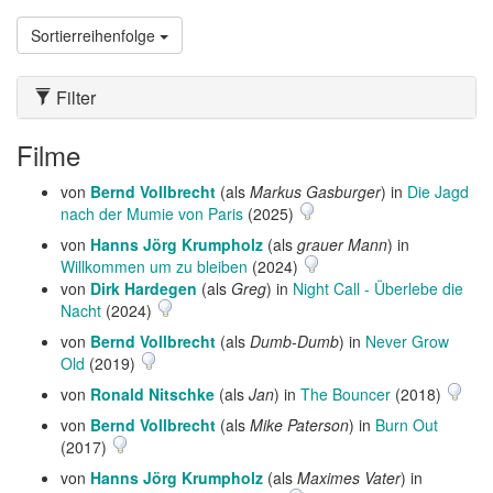
Sortierreihenfolge
Filter
Filme
von
Bernd Vollbrecht
(als
Markus Gasburger
) in
Die Jagd
nach der Mumie von Paris
(2025)
von
Hanns Jörg Krumpholz
(als
grauer Mann
) in
Willkommen um zu bleiben
(2024)
von
Dirk Hardegen
(als
Greg
) in
Night Call - Überlebe die
Nacht
(2024)
von
Bernd Vollbrecht
(als
Dumb-Dumb
) in
Never Grow
Old
(2019)
von
Ronald Nitschke
(als
Jan
) in
The Bouncer
(2018)
von
Bernd Vollbrecht
(als
Mike Paterson
) in
Burn Out
(2017)
von
Hanns Jörg Krumpholz
(als
Maximes Vater
) in