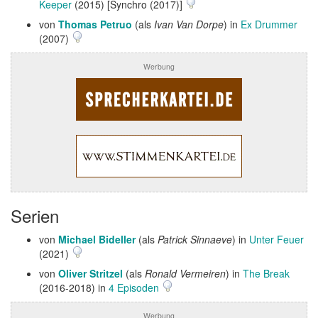
Keeper
(2015) [Synchro (2017)]
von
Thomas Petruo
(als
Ivan Van Dorpe
) in
Ex Drummer
(2007)
Werbung
Serien
von
Michael Bideller
(als
Patrick Sinnaeve
) in
Unter Feuer
(2021)
von
Oliver Stritzel
(als
Ronald Vermeiren
) in
The Break
(2016-2018) in
4 Episoden
Werbung