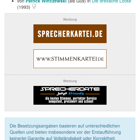
von
Patrick Winczewski
(als
Gus
) in
Die dreifache Locke
(1993)
Werbung
Werbung
Die Besetzungsangaben basieren auf unterschiedlichen
Quellen und bieten insbesondere vor der Erstaufführung
keinerlei Garantie auf Vollständigkeit oder Korrektheit.