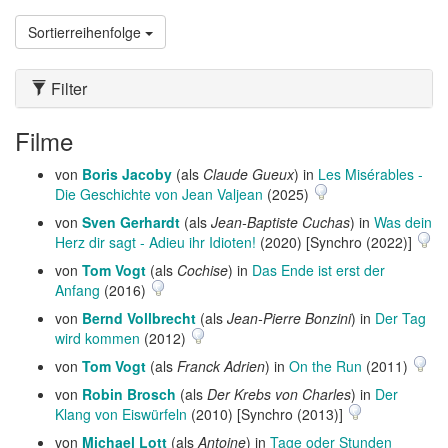
Sortierreihenfolge
Filter
Filme
von
Boris Jacoby
(als
Claude Gueux
) in
Les Misérables -
Die Geschichte von Jean Valjean
(2025)
von
Sven Gerhardt
(als
Jean-Baptiste Cuchas
) in
Was dein
Herz dir sagt - Adieu ihr Idioten!
(2020) [Synchro (2022)]
von
Tom Vogt
(als
Cochise
) in
Das Ende ist erst der
Anfang
(2016)
von
Bernd Vollbrecht
(als
Jean-Pierre Bonzini
) in
Der Tag
wird kommen
(2012)
von
Tom Vogt
(als
Franck Adrien
) in
On the Run
(2011)
von
Robin Brosch
(als
Der Krebs von Charles
) in
Der
Klang von Eiswürfeln
(2010) [Synchro (2013)]
von
Michael Lott
(als
Antoine
) in
Tage oder Stunden