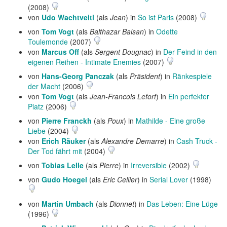
(2008)
von
Udo Wachtveitl
(als
Jean
) in
So ist Paris
(2008)
von
Tom Vogt
(als
Balthazar Balsan
) in
Odette
Toulemonde
(2007)
von
Marcus Off
(als
Sergent Dougnac
) in
Der Feind in den
eigenen Reihen - Intimate Enemies
(2007)
von
Hans-Georg Panczak
(als
Präsident
) in
Ränkespiele
der Macht
(2006)
von
Tom Vogt
(als
Jean-Francois Lefort
) in
Ein perfekter
Platz
(2006)
von
Pierre Franckh
(als
Poux
) in
Mathilde - Eine große
Liebe
(2004)
von
Erich Räuker
(als
Alexandre Demarre
) in
Cash Truck -
Der Tod fährt mit
(2004)
von
Tobias Lelle
(als
Pierre
) in
Irreversible
(2002)
von
Gudo Hoegel
(als
Eric Cellier
) in
Serial Lover
(1998)
von
Martin Umbach
(als
Dionnet
) in
Das Leben: Eine Lüge
(1996)