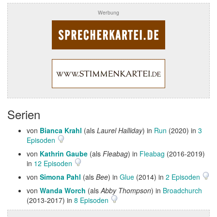
Werbung
Serien
von
Bianca Krahl
(als
Laurel Halliday
) in
Run
(2020) in
3
Episoden
von
Kathrin Gaube
(als
Fleabag
) in
Fleabag
(2016-2019)
in
12 Episoden
von
Simona Pahl
(als
Bee
) in
Glue
(2014) in
2 Episoden
von
Wanda Worch
(als
Abby Thompson
) in
Broadchurch
(2013-2017) in
8 Episoden