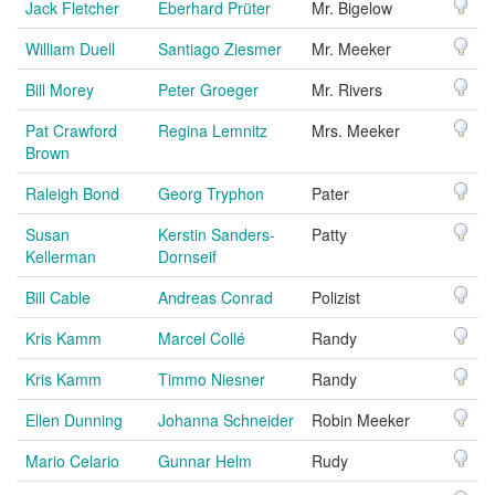
Jack Fletcher
Eberhard Prüter
Mr. Bigelow
William Duell
Santiago Ziesmer
Mr. Meeker
Bill Morey
Peter Groeger
Mr. Rivers
Pat Crawford
Regina Lemnitz
Mrs. Meeker
Brown
Raleigh Bond
Georg Tryphon
Pater
Susan
Kerstin Sanders-
Patty
Kellerman
Dornseif
Bill Cable
Andreas Conrad
Polizist
Kris Kamm
Marcel Collé
Randy
Kris Kamm
Timmo Niesner
Randy
Ellen Dunning
Johanna Schneider
Robin Meeker
Mario Celario
Gunnar Helm
Rudy