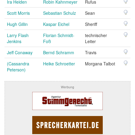
Ira Heiden
Robin Kahnmeyer
Rufus
Scott Morris
Sebastian Schulz
Sean
Hugh Gillin
Kaspar Eichel
Sheriff
Larry Flash
Florian Schmidt-
technischer
Jenkins
Foß
Leiter
Jeff Conaway
Bernd Schramm
Travis
(Cassandra
Heike Schroetter
Morgana Talbot
Peterson)
Werbung