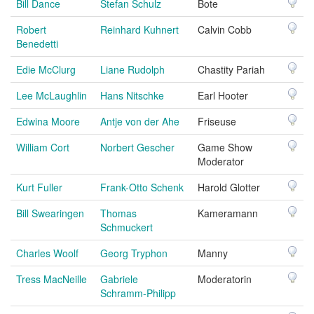
Bill Dance
Stefan Schulz
Bote
Robert
Reinhard Kuhnert
Calvin Cobb
Benedetti
Edie McClurg
Liane Rudolph
Chastity Pariah
Lee McLaughlin
Hans Nitschke
Earl Hooter
Edwina Moore
Antje von der Ahe
Friseuse
William Cort
Norbert Gescher
Game Show
Moderator
Kurt Fuller
Frank-Otto Schenk
Harold Glotter
Bill Swearingen
Thomas
Kameramann
Schmuckert
Charles Woolf
Georg Tryphon
Manny
Tress MacNeille
Gabriele
Moderatorin
Schramm-Philipp