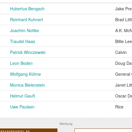
Hubertus Bengsch
Jake Pre
Reinhard Kuhnert
Brad Litt
Joachim Nottke
A.K. McN
Traudel Haas
Billie Le
Patrick Winczewski
Calvin
Leon Boden
Doug Dan
Wolfgang Kühne
General 
Monica Bielenstein
Janet Lit
Helmut Gauß
Oscar D
Uwe Paulsen
Rice
Werbung