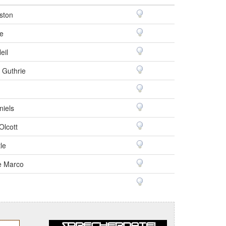
ston
le
eil
e Guthrie
iels
Olcott
tle
e Marco