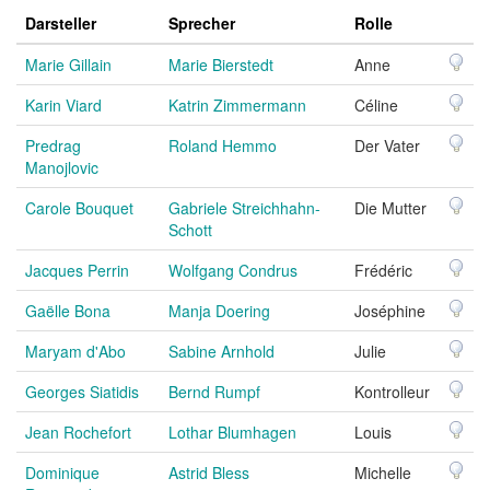
Darsteller
Sprecher
Rolle
Marie Gillain
Marie Bierstedt
Anne
Karin Viard
Katrin Zimmermann
Céline
Predrag
Roland Hemmo
Der Vater
Manojlovic
Carole Bouquet
Gabriele Streichhahn-
Die Mutter
Schott
Jacques Perrin
Wolfgang Condrus
Frédéric
Gaëlle Bona
Manja Doering
Joséphine
Maryam d'Abo
Sabine Arnhold
Julie
Georges Siatidis
Bernd Rumpf
Kontrolleur
Jean Rochefort
Lothar Blumhagen
Louis
Dominique
Astrid Bless
Michelle