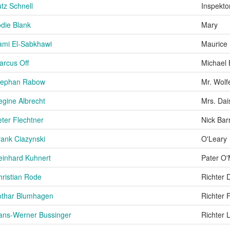
tz Schnell
Inspekto
odie Blank
Mary
ami El-Sabkhawi
Maurice 
arcus Off
Michael 
tephan Rabow
Mr. Wolf
egine Albrecht
Mrs. Dai
eter Flechtner
Nick Bar
rank Ciazynski
O'Leary
einhard Kuhnert
Pater O'
hristian Rode
Richter 
othar Blumhagen
Richter F
ans-Werner Bussinger
Richter 