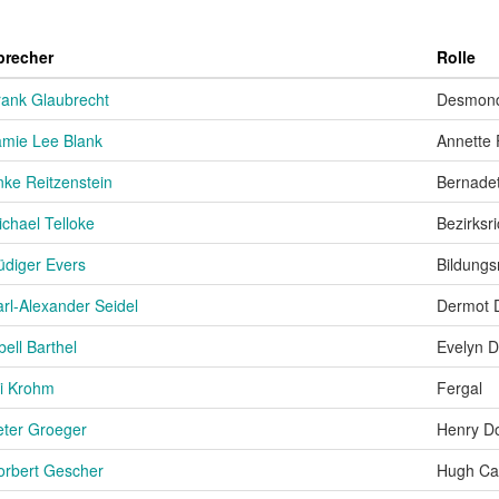
precher
Rolle
rank Glaubrecht
Desmond
amie Lee Blank
Annette 
nke Reitzenstein
Bernadet
ichael Telloke
Bezirksri
üdiger Evers
Bildungs
arl-Alexander Seidel
Dermot 
bell Barthel
Evelyn D
li Krohm
Fergal
eter Groeger
Henry D
orbert Gescher
Hugh Ca