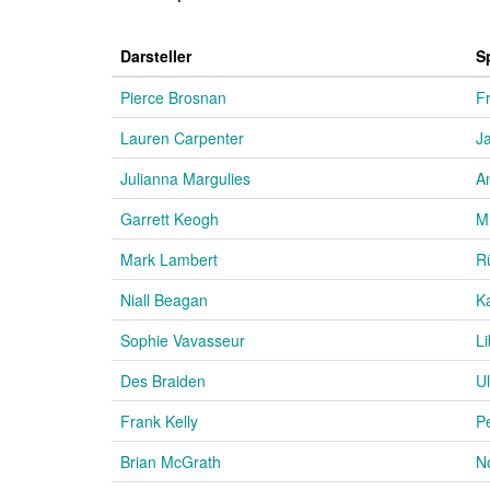
Darsteller
S
Pierce Brosnan
F
Lauren Carpenter
J
Julianna Margulies
A
Garrett Keogh
M
Mark Lambert
R
Niall Beagan
K
Sophie Vavasseur
Li
Des Braiden
U
Frank Kelly
P
Brian McGrath
N