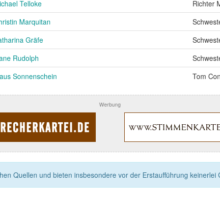
ichael Telloke
Richter 
ristin Marquitan
Schweste
atharina Gräfe
Schweste
iane Rudolph
Schwest
laus Sonnenschein
Tom Con
Werbung
n Quellen und bieten insbesondere vor der Erstaufführung keinerlei Ga