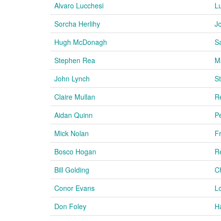
Alvaro Lucchesi
Lu
Sorcha Herlihy
J
Hugh McDonagh
S
Stephen Rea
M
John Lynch
S
Claire Mullan
R
Aidan Quinn
P
Mick Nolan
F
Bosco Hogan
R
Bill Golding
C
Conor Evans
L
Don Foley
H