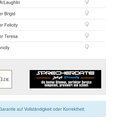
McLaughlin
r Brigid
r Felicity
er Teresa
nolly
rantie auf Vollständigkeit oder Korrektheit.