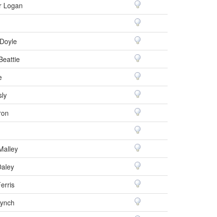
r Logan
Doyle
Beattie
e
sly
ron
Malley
Daley
erris
Lynch