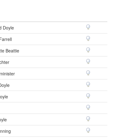
 Doyle
Farrell
te Beattie
chter
minister
Doyle
oyle
oyle
nning