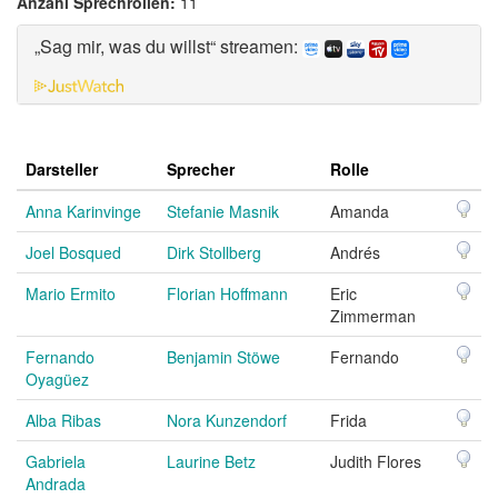
Anzahl Sprechrollen:
11
„Sag mir, was du willst“ streamen:
Darsteller
Sprecher
Rolle
Anna Karinvinge
Stefanie Masnik
Amanda
Joel Bosqued
Dirk Stollberg
Andrés
Mario Ermito
Florian Hoffmann
Eric
Zimmerman
Fernando
Benjamin Stöwe
Fernando
Oyagüez
Alba Ribas
Nora Kunzendorf
Frida
Gabriela
Laurine Betz
Judith Flores
Andrada