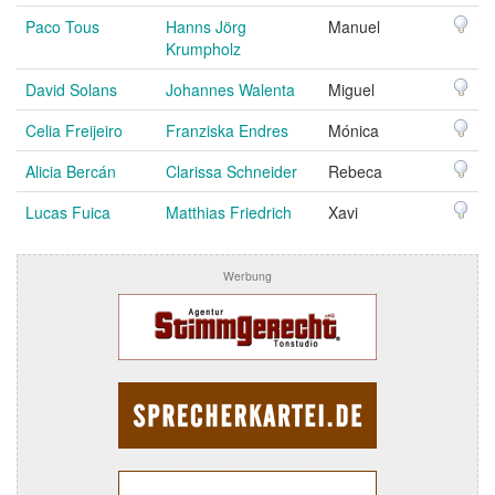
Paco Tous
Hanns Jörg
Manuel
Krumpholz
David Solans
Johannes Walenta
Miguel
Celia Freijeiro
Franziska Endres
Mónica
Alicia Bercán
Clarissa Schneider
Rebeca
Lucas Fuica
Matthias Friedrich
Xavi
Werbung