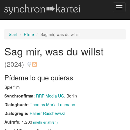
Navig
umsch
Start
Filme
Sag mir, was du willst
Sag mir, was du willst
(2024)
Pídeme lo que quieras
Spielfilm
Synchronfirma:
RRP Media UG
, Berlin
Dialogbuch:
Thomas Maria Lehmann
Dialogregie:
Rainer Raschewski
Aufrufe:
1.203
(mehr erfahren)