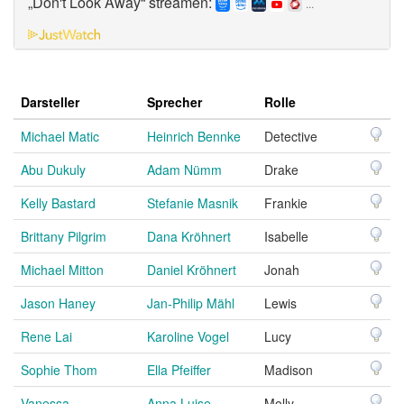
„Don't Look Away“ streamen:
...
Darsteller
Sprecher
Rolle
Michael Matic
Heinrich Bennke
Detective
Abu Dukuly
Adam Nümm
Drake
Kelly Bastard
Stefanie Masnik
Frankie
Brittany Pilgrim
Dana Kröhnert
Isabelle
Michael Mitton
Daniel Kröhnert
Jonah
Jason Haney
Jan-Philip Mähl
Lewis
Rene Lai
Karoline Vogel
Lucy
Sophie Thom
Ella Pfeiffer
Madison
Vanessa
Anna Luise
Molly