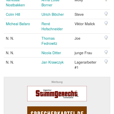
Nostbakken
Borner
Colm Hill
Ulrich Blöcher
Steve
Micheal Bafaro
René
Viktor Malick
Hofschneider
N. N.
Thomas
Joe
Fedrowitz
N. N.
Nicola Ditter
junge Frau
N. N.
Jan Krawczyk
Lagerarbeiter
#1
Werbung