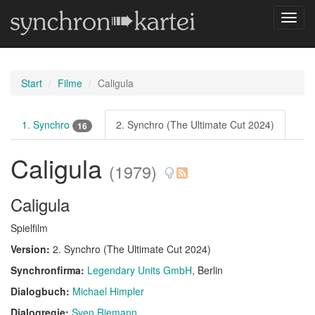
Navig
umsch
Start
Filme
Caligula
1. Synchro
2. Synchro (The Ultimate Cut 2024)
16
Caligula
(1979)
Caligula
Spielfilm
Version:
2. Synchro (The Ultimate Cut 2024)
Synchronfirma:
Legendary Units GmbH
, Berlin
Dialogbuch:
Michael Himpler
Dialogregie:
Sven Riemann