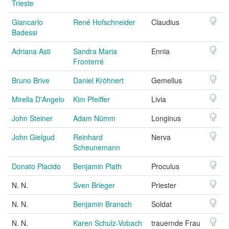
Trieste
Giancarlo
René Hofschneider
Claudius
Badessi
Adriana Asti
Sandra Maria
Ennia
Fronterré
Bruno Brive
Daniel Kröhnert
Gemellus
Mirella D'Angelo
Kim Pfeiffer
Livia
John Steiner
Adam Nümm
Longinus
John Gielgud
Reinhard
Nerva
Scheunemann
Donato Placido
Benjamin Plath
Proculus
N. N.
Sven Brieger
Priester
N. N.
Benjamin Bransch
Soldat
N. N.
Karen Schulz-Vobach
trauernde Frau