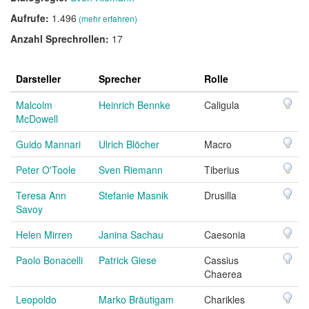
Aufrufe:
1.496
(mehr erfahren)
Anzahl Sprechrollen:
17
Darsteller
Sprecher
Rolle
Malcolm
Heinrich Bennke
Caligula
McDowell
Guido Mannari
Ulrich Blöcher
Macro
Peter O'Toole
Sven Riemann
Tiberius
Teresa Ann
Stefanie Masnik
Drusilla
Savoy
Helen Mirren
Janina Sachau
Caesonia
Paolo Bonacelli
Patrick Giese
Cassius
Chaerea
Leopoldo
Marko Bräutigam
Charikles