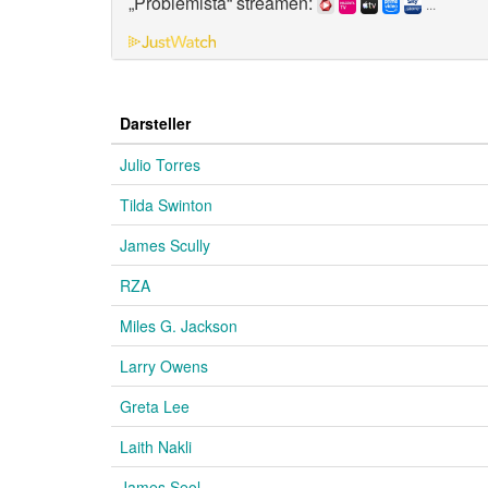
„Problemista“ streamen:
...
Darsteller
Julio Torres
Tilda Swinton
James Scully
RZA
Miles G. Jackson
Larry Owens
Greta Lee
Laith Nakli
James Seol