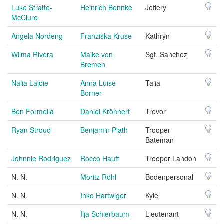
Luke Stratte-
Heinrich Bennke
Jeffery
McClure
Angela Nordeng
Franziska Kruse
Kathryn
Wilma Rivera
Maike von
Sgt. Sanchez
Bremen
Naiia Lajoie
Anna Luise
Talia
Borner
Ben Formella
Daniel Kröhnert
Trevor
Ryan Stroud
Benjamin Plath
Trooper
Bateman
Johnnie Rodriguez
Rocco Hauff
Trooper Landon
N. N.
Moritz Röhl
Bodenpersonal
N. N.
Inko Hartwiger
Kyle
N. N.
Ilja Schierbaum
Lieutenant