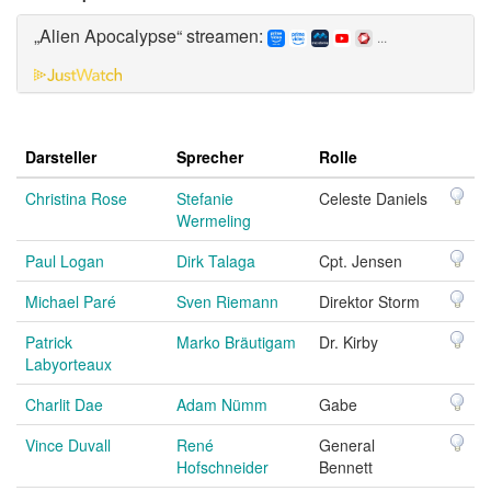
„Alien Apocalypse“ streamen:
...
Darsteller
Sprecher
Rolle
Christina Rose
Stefanie
Celeste Daniels
Wermeling
Paul Logan
Dirk Talaga
Cpt. Jensen
Michael Paré
Sven Riemann
Direktor Storm
Patrick
Marko Bräutigam
Dr. Kirby
Labyorteaux
Charlit Dae
Adam Nümm
Gabe
Vince Duvall
René
General
Hofschneider
Bennett