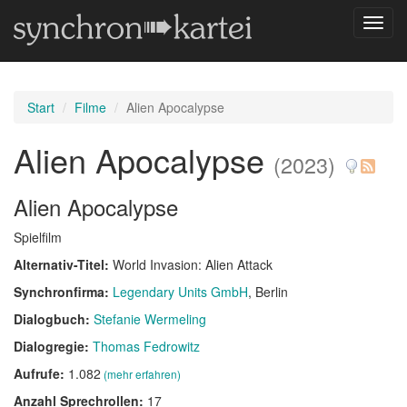
Navig
umsch
Start
Filme
Alien Apocalypse
Alien Apocalypse
(2023)
Alien Apocalypse
Spielfilm
Alternativ-Titel:
World Invasion: Alien Attack
Synchronfirma:
Legendary Units GmbH
, Berlin
Dialogbuch:
Stefanie Wermeling
Dialogregie:
Thomas Fedrowitz
Aufrufe:
1.082
(mehr erfahren)
Anzahl Sprechrollen:
17