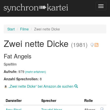
Navig
umsch
Start
Filme
Zwei nette Dicke
Zwei nette Dicke
(1981)
Fat Angels
Spielfilm
Aufrufe:
979
(mehr erfahren)
Anzahl Sprechrollen:
8
„Zwei nette Dicke“ bei Amazon.de suchen
Darsteller
Sprecher
Rolle
Amy Steel
Traudel Haas
Allyson