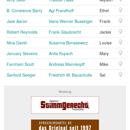
B. Constance Barry
Agi Prandhoff
Ethel
Jack Aaron
Hans-Werner Bussinger
Frank
Robert Reynolds
Frank Glaubrecht
Jackie
Nina David
Susanna Bonasewicz
Louise
January Stevens
Anita Kupsch
Mary
Farnham Scott
Andreas Mannkopff
Mike
Sanford Seeger
Friedrich W. Bauschulte
Sal
Werbung