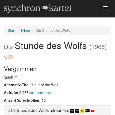
Navig
umsch
Start
Filme
Die Stunde des Wolfs
Stunde des Wolfs
Die
(1968)
Vargtimmen
Spielfilm
Alternativ-Titel:
Hour of the Wolf
Aufrufe:
2.983
(mehr erfahren)
Anzahl Sprechrollen:
10
„Die Stunde des Wolfs“ streamen:
...