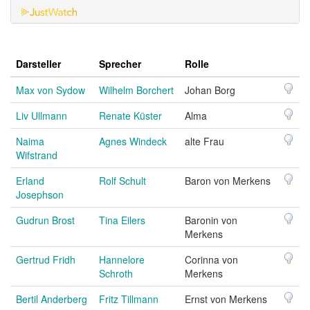
Darsteller
Sprecher
Rolle
Max von Sydow
Wilhelm Borchert
Johan Borg
Liv Ullmann
Renate Küster
Alma
Naima
Agnes Windeck
alte Frau
Wifstrand
Erland
Rolf Schult
Baron von Merkens
Josephson
Gudrun Brost
Tina Eilers
Baronin von
Merkens
Gertrud Fridh
Hannelore
Corinna von
Schroth
Merkens
Bertil Anderberg
Fritz Tillmann
Ernst von Merkens