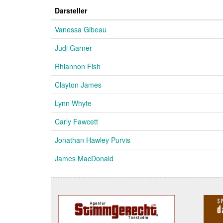
Darsteller
Vanessa Gibeau
Judi Garner
Rhiannon Fish
Clayton James
Lynn Whyte
Carly Fawcett
Jonathan Hawley Purvis
James MacDonald