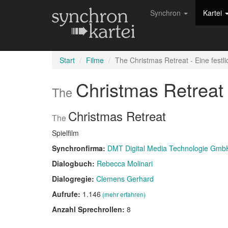
Synchron
Kartei
Start
Filme
The Christmas Retreat - Eine festli
Christmas Retreat 
The
Christmas Retreat
The
Spielfilm
Synchronfirma:
DMT Digital Media Technologie Gmb
Dialogbuch:
Rebecca Molinari
Dialogregie:
Clemens Gerhard
Aufrufe:
1.146
(mehr erfahren)
Anzahl Sprechrollen:
8