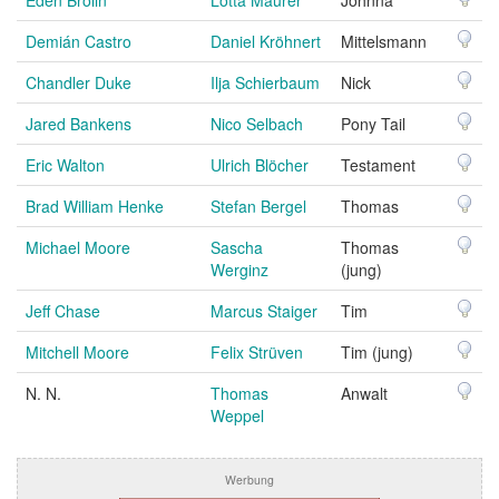
Eden Brolin
Lotta Maurer
Johnna
Demián Castro
Daniel Kröhnert
Mittelsmann
Chandler Duke
Ilja Schierbaum
Nick
Jared Bankens
Nico Selbach
Pony Tail
Eric Walton
Ulrich Blöcher
Testament
Brad William Henke
Stefan Bergel
Thomas
Michael Moore
Sascha
Thomas
Werginz
(jung)
Jeff Chase
Marcus Staiger
Tim
Mitchell Moore
Felix Strüven
Tim (jung)
N. N.
Thomas
Anwalt
Weppel
Werbung