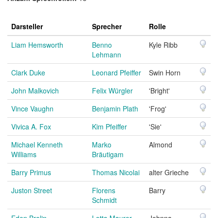
Darsteller
Sprecher
Rolle
Liam Hemsworth
Benno
Kyle Ribb
Lehmann
Clark Duke
Leonard Pfeiffer
Swin Horn
John Malkovich
Felix Würgler
'Bright'
Vince Vaughn
Benjamin Plath
'Frog'
Vivica A. Fox
Kim Pfeiffer
'Sie'
Michael Kenneth
Marko
Almond
Williams
Bräutigam
Barry Primus
Thomas Nicolai
alter Grieche
Juston Street
Florens
Barry
Schmidt