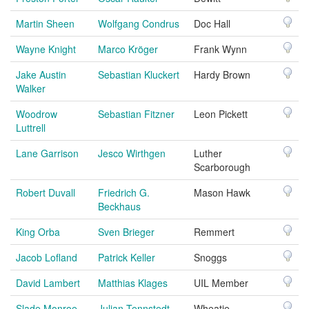
Martin Sheen
Wolfgang Condrus
Doc Hall
Wayne Knight
Marco Kröger
Frank Wynn
Jake Austin
Sebastian Kluckert
Hardy Brown
Walker
Woodrow
Sebastian Fitzner
Leon Pickett
Luttrell
Lane Garrison
Jesco Wirthgen
Luther
Scarborough
Robert Duvall
Friedrich G.
Mason Hawk
Beckhaus
King Orba
Sven Brieger
Remmert
Jacob Lofland
Patrick Keller
Snoggs
David Lambert
Matthias Klages
UIL Member
Slade Monroe
Julian Tennstedt
Wheatie