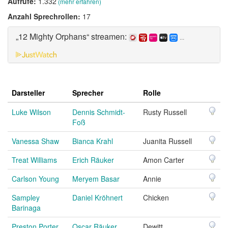
Aufrufe:
1.332
(mehr erfahren)
Anzahl Sprechrollen:
17
„12 Mighty Orphans“ streamen:
...
Darsteller
Sprecher
Rolle
Luke Wilson
Dennis Schmidt-
Rusty Russell
Foß
Vanessa Shaw
Bianca Krahl
Juanita Russell
Treat Williams
Erich Räuker
Amon Carter
Carlson Young
Meryem Basar
Annie
Sampley
Daniel Kröhnert
Chicken
Barinaga
Preston Porter
Oscar Räuker
Dewitt