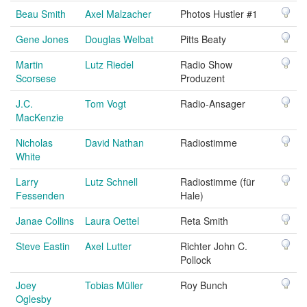
Beau Smith
Axel Malzacher
Photos Hustler #1
Gene Jones
Douglas Welbat
Pitts Beaty
Martin
Lutz Riedel
Radio Show
Scorsese
Produzent
J.C.
Tom Vogt
Radio-Ansager
MacKenzie
Nicholas
David Nathan
Radiostimme
White
Larry
Lutz Schnell
Radiostimme (für
Fessenden
Hale)
Janae Collins
Laura Oettel
Reta Smith
Steve Eastin
Axel Lutter
Richter John C.
Pollock
Joey
Tobias Müller
Roy Bunch
Oglesby