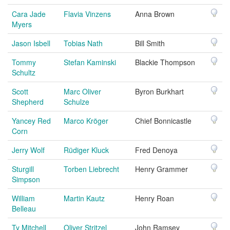
Cara Jade
Flavia Vinzens
Anna Brown
Myers
Jason Isbell
Tobias Nath
Bill Smith
Tommy
Stefan Kaminski
Blackie Thompson
Schultz
Scott
Marc Oliver
Byron Burkhart
Shepherd
Schulze
Yancey Red
Marco Kröger
Chief Bonnicastle
Corn
Jerry Wolf
Rüdiger Kluck
Fred Denoya
Sturgill
Torben Liebrecht
Henry Grammer
Simpson
William
Martin Kautz
Henry Roan
Belleau
Ty Mitchell
Oliver Stritzel
John Ramsey