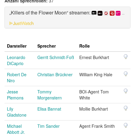
Anzahl Sprechrollen:
37
„Killers of the Flower Moon“ streamen:
...
Darsteller
Sprecher
Rolle
Leonardo
Gerrit Schmidt-Foß
Ernest Burkhart
DiCaprio
Robert De
Christian Brückner
William King Hale
Niro
Jesse
Tommy
BOI-Agent Tom
Plemons
Morgenstern
White
Lily
Elisa Bannat
Mollie Burkhart
Gladstone
Michael
Tim Sander
Agent Frank Smith
Abbott Jr.