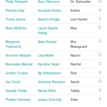
Philip Schaefer
Sven Riemann
Dr. Schneider
Pamela Daly
Gundula Köster
Esther
Travis James
Sascha Krüger
Levi Hardin
Mary McElree
Laura Sophie
May
Helbig
Meganne
Velia Krause
Mrs.
Townsend
Beauguard
Summer Mastain
Lisa Müller
Naomi
Mercedes Marcial
Karoline Vogel
Rachel
Jordon Crusoe
Ilja Schierbaum
Rob
Joy Conly
Johanna Riemann
Sarah
Dazelle Yvette
Nicola Ditter
Tabby
Preston Kameka
Justus Grüntzig
Zeke