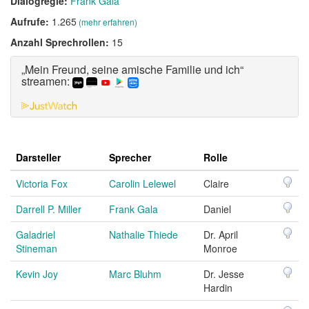
Dialogregie:
Frank Gala
Aufrufe:
1.265
(mehr erfahren)
Anzahl Sprechrollen:
15
„Mein Freund, seine amische Familie und ich“
streamen:
Darsteller
Sprecher
Rolle
Victoria Fox
Carolin Lelewel
Claire
Darrell P. Miller
Frank Gala
Daniel
Galadriel
Nathalie Thiede
Dr. April
Stineman
Monroe
Kevin Joy
Marc Bluhm
Dr. Jesse
Hardin