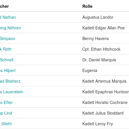
cher
Rolle
d Nathan
Augustus Landor
ing Nöhren
Kadett Edgar Allan Poe
 Simpson
Benny Havens
k Röth
Cpt. Ethan Hitchcock
 Schnell
Dr. Daniel Marquis
s Hilpert
Eugenia
ad Bösherz
Kadett Artemus Marquis
s Lauenstein
Kadett Epaphras Huntoo
o Eßer
Kadett Horatio Cochrane
pp Lind
Kadett Julius Stoddard
 Stiehl
Kadett Leroy Fry