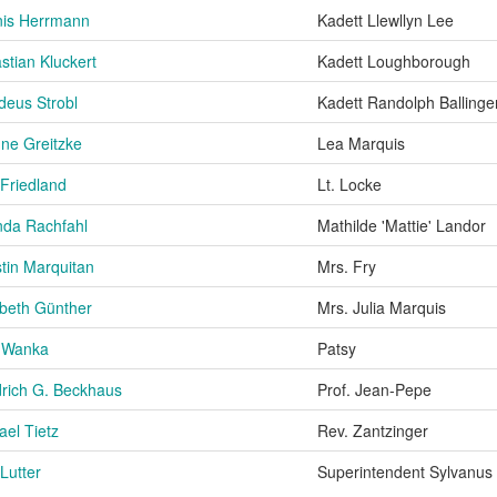
is Herrmann
Kadett Llewllyn Lee
stian Kluckert
Kadett Loughborough
eus Strobl
Kadett Randolph Ballinge
ne Greitzke
Lea Marquis
 Friedland
Lt. Locke
nda Rachfahl
Mathilde 'Mattie' Landor
stin Marquitan
Mrs. Fry
abeth Günther
Mrs. Julia Marquis
a Wanka
Patsy
drich G. Beckhaus
Prof. Jean-Pepe
ael Tietz
Rev. Zantzinger
Lutter
Superintendent Sylvanus