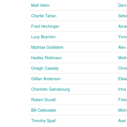
Matt Helm
Denn
Charlie Tahan
Seba
Fred Hechinger
Amad
Lucy Boynton
Yvon
Mathias Goldstein
Alex
Hadley Robinson
Meli
Orlagh Cassidy
Chri
Gillian Anderson
Elis
Charlotte Gainsbourg
Irin
Robert Duvall
Frie
Bill Cwikowski
Mich
Timothy Spall
Axel 