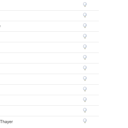
r
 Thayer