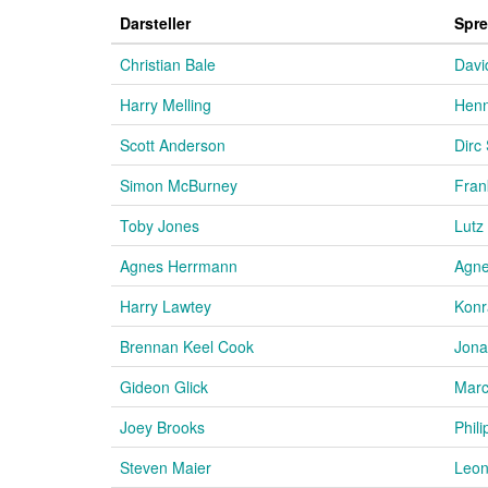
Darsteller
Spre
Christian Bale
Davi
Harry Melling
Henn
Scott Anderson
Dirc
Simon McBurney
Fran
Toby Jones
Lutz
Agnes Herrmann
Agne
Harry Lawtey
Konr
Brennan Keel Cook
Jona
Gideon Glick
Marc
Joey Brooks
Phili
Steven Maier
Leon