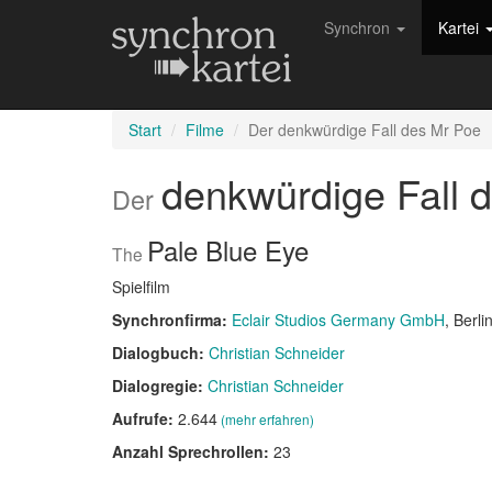
Synchron
Kartei
Start
Filme
Der denkwürdige Fall des Mr Poe
denkwürdige Fall 
Der
Pale Blue Eye
The
Spielfilm
Synchronfirma:
Eclair Studios Germany GmbH
, Berli
Dialogbuch:
Christian Schneider
Dialogregie:
Christian Schneider
Aufrufe:
2.644
(mehr erfahren)
Anzahl Sprechrollen:
23