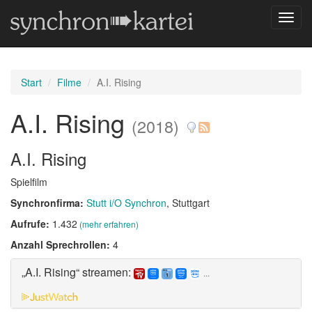
Navig
umsch
Start
Filme
A.I. Rising
A.I. Rising
(2018)
A.I. Rising
Spielfilm
Synchronfirma:
Stutt i/O Synchron
, Stuttgart
Aufrufe:
1.432
(mehr erfahren)
Anzahl Sprechrollen:
4
„A.I. Rising“ streamen:
...