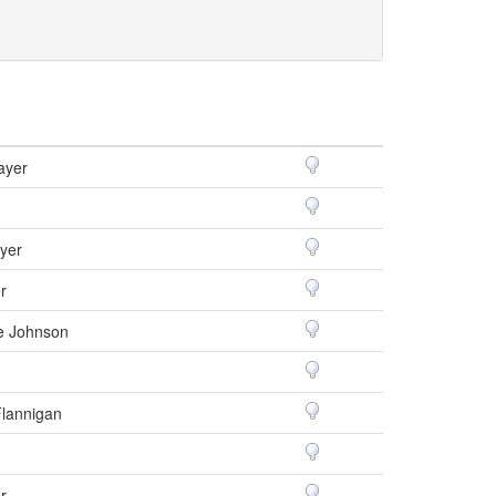
ayer
yer
r
e Johnson
Flannigan
r