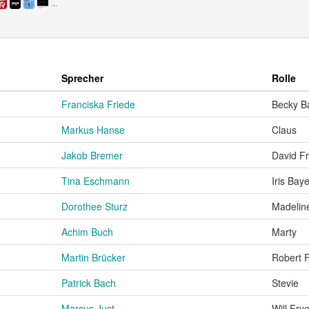
...
Sprecher
Rolle
Franciska Friede
Becky B
Markus Hanse
Claus
Jakob Bremer
David Fr
Tina Eschmann
Iris Baye
Dorothee Sturz
Madelin
Achim Buch
Marty
Martin Brücker
Robert 
Patrick Bach
Stevie
Marcus Just
Will Frye