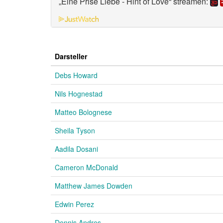
„Eine Prise Liebe - Hint of Love“ streamen:
Darsteller
Debs Howard
Nils Hognestad
Matteo Bolognese
Sheila Tyson
Aadila Dosani
Cameron McDonald
Matthew James Dowden
Edwin Perez
Dennis Andres