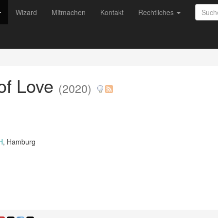
Wizard
Mitmachen
Kontakt
Rechtliches
 of Love
(2020)
H
, Hamburg