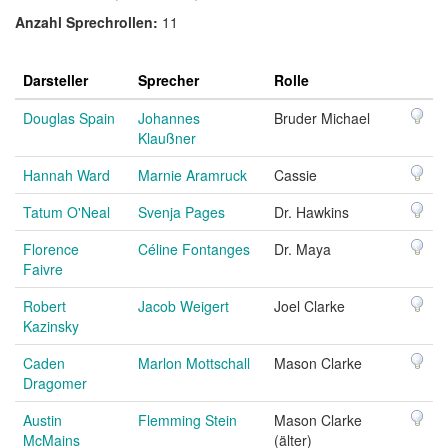
Anzahl Sprechrollen:
11
Darsteller
Sprecher
Rolle
Douglas Spain
Johannes
Bruder Michael
Klaußner
Hannah Ward
Marnie Aramruck
Cassie
Tatum O'Neal
Svenja Pages
Dr. Hawkins
Florence
Céline Fontanges
Dr. Maya
Faivre
Robert
Jacob Weigert
Joel Clarke
Kazinsky
Caden
Marlon Mottschall
Mason Clarke
Dragomer
Austin
Flemming Stein
Mason Clarke
McMains
(älter)