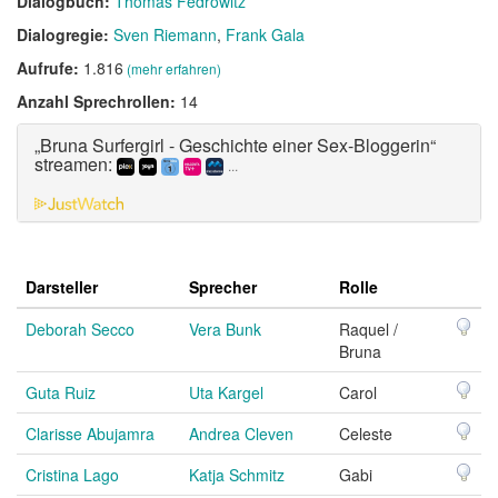
Dialogbuch:
Thomas Fedrowitz
Dialogregie:
Sven Riemann
Frank Gala
Aufrufe:
1.816
(mehr erfahren)
Anzahl Sprechrollen:
14
„Bruna Surfergirl - Geschichte einer Sex-Bloggerin“
streamen:
...
Darsteller
Sprecher
Rolle
Deborah Secco
Vera Bunk
Raquel /
Bruna
Guta Ruiz
Uta Kargel
Carol
Clarisse Abujamra
Andrea Cleven
Celeste
Cristina Lago
Katja Schmitz
Gabi