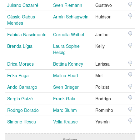
Juliano Cazarré
Sven Riemann
Gustavo
Cássio Gabus
Armin Schlagwein
Huldson
Mendes
Fabiula Nascimento
Cornelia Waibel
Janine
Brenda Lígia
Laura Sophie
Kelly
Helbig
Drica Moraes
Bettina Kenney
Larissa
Érika Puga
Malina Ebert
Mel
Ando Camargo
Sven Brieger
Polizist
Sergio Guizé
Frank Gala
Rodrigo
Rodrigo Dorado
Marc Bluhm
Rominho
Simone Iliescu
Velia Krause
Yasmin
Werbung