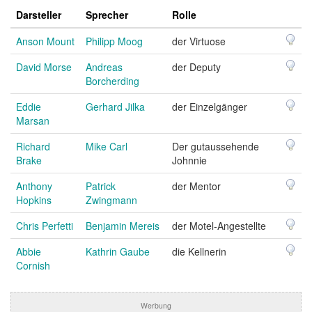
Darsteller
Sprecher
Rolle
Anson Mount
Philipp Moog
der Virtuose
David Morse
Andreas
der Deputy
Borcherding
Eddie
Gerhard Jilka
der Einzelgänger
Marsan
Richard
Mike Carl
Der gutaussehende
Brake
Johnnie
Anthony
Patrick
der Mentor
Hopkins
Zwingmann
Chris Perfetti
Benjamin Mereis
der Motel-Angestellte
Abbie
Kathrin Gaube
die Kellnerin
Cornish
Werbung