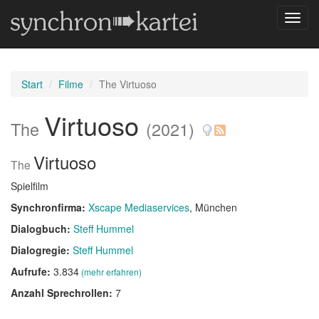
Navig
umsch
Start
Filme
The Virtuoso
Virtuoso
The
(2021)
Virtuoso
The
Spielfilm
Synchronfirma:
Xscape Mediaservices
, München
Dialogbuch:
Steff Hummel
Dialogregie:
Steff Hummel
Aufrufe:
3.834
(mehr erfahren)
Anzahl Sprechrollen:
7