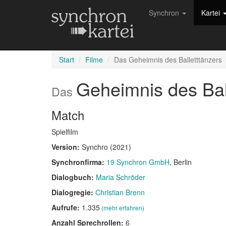
Synchron
Kartei
Start
Filme
Das Geheimnis des Balletttänzers
Geheimnis des Bal
Das
Match
Spielfilm
Version:
Synchro (2021)
Synchronfirma:
19 Synchron GmbH
, Berlin
Dialogbuch:
Maria Schröder
Dialogregie:
Christian Brenn
Aufrufe:
1.335
(mehr erfahren)
Anzahl Sprechrollen:
6