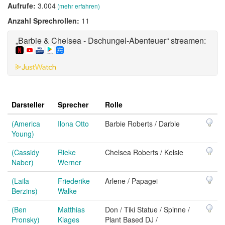
Aufrufe:
3.004
(mehr erfahren)
Anzahl Sprechrollen:
11
„Barbie & Chelsea - Dschungel-Abenteuer“ streamen:
Darsteller
Sprecher
Rolle
(America
Ilona Otto
Barbie Roberts / Darbie
Young)
(Cassidy
Rieke
Chelsea Roberts / Kelsie
Naber)
Werner
(Laila
Friederike
Arlene / Papagei
Berzins)
Walke
(Ben
Matthias
Don / Tiki Statue / Spinne /
Pronsky)
Klages
Plant Based DJ /