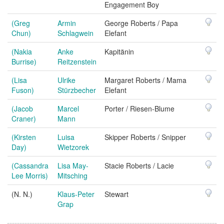
Engagement Boy
(Greg
Armin
George Roberts / Papa
Chun)
Schlagwein
Elefant
(Nakia
Anke
Kapitänin
Burrise)
Reitzenstein
(Lisa
Ulrike
Margaret Roberts / Mama
Fuson)
Stürzbecher
Elefant
(Jacob
Marcel
Porter / Riesen-Blume
Craner)
Mann
(Kirsten
Luisa
Skipper Roberts / Snipper
Day)
Wietzorek
(Cassandra
Lisa May-
Stacie Roberts / Lacie
Lee Morris)
Mitsching
(N. N.)
Klaus-Peter
Stewart
Grap