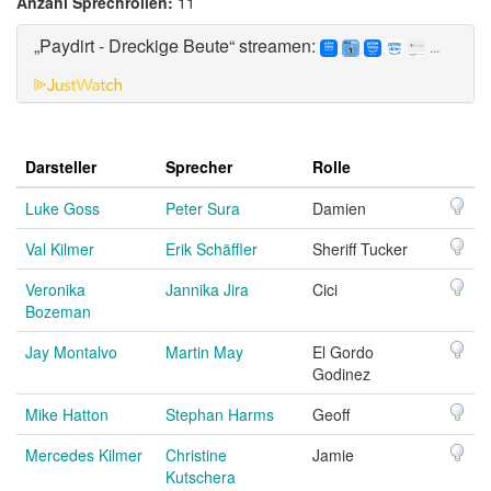
Anzahl Sprechrollen:
11
„Paydirt - Dreckige Beute“ streamen:
...
Darsteller
Sprecher
Rolle
Luke Goss
Peter Sura
Damien
Val Kilmer
Erik Schäffler
Sheriff Tucker
Veronika
Jannika Jira
Cici
Bozeman
Jay Montalvo
Martin May
El Gordo
Godinez
Mike Hatton
Stephan Harms
Geoff
Mercedes Kilmer
Christine
Jamie
Kutschera