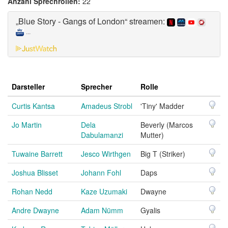
Anzahl Sprechrollen:
22
„Blue Story - Gangs of London“ streamen:
...
Darsteller
Sprecher
Rolle
Curtis Kantsa
Amadeus Strobl
'Tiny' Madder
Jo Martin
Dela
Beverly (Marcos
Dabulamanzi
Mutter)
Tuwaine Barrett
Jesco Wirthgen
Big T (Striker)
Joshua Blisset
Johann Fohl
Daps
Rohan Nedd
Kaze Uzumaki
Dwayne
Andre Dwayne
Adam Nümm
Gyalis