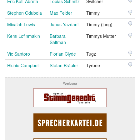
Eric Kofi-Abrefa
Tobias Schmitz
Switcher
Stephen Odubola
Max Felder
Timmy
Micaiah Lewis
Junus Yazdani
Timmy (jung)
Kemi Lofinmakin
Barbara
Timmys Mutter
Saltman
Vic Santoro
Florian Clyde
Tugz
Richie Campbell
Stefan Bräuler
Tyrone
Werbung