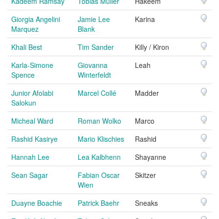
Kadeem Ramsay
Tobias Müller
Hakeem
Giorgia Angelini
Jamie Lee
Karina
Marquez
Blank
Khali Best
Tim Sander
Killy / Kiron
Karla-Simone
Giovanna
Leah
Spence
Winterfeldt
Junior Afolabi
Marcel Collé
Madder
Salokun
Micheal Ward
Roman Wolko
Marco
Rashid Kasirye
Mario Klischies
Rashid
Hannah Lee
Lea Kalbhenn
Shayanne
Sean Sagar
Fabian Oscar
Skitzer
Wien
Duayne Boachie
Patrick Baehr
Sneaks