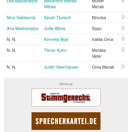
Eka Mjavanadze
Alexandra Marisa
Mutter
Wilcke
Merab
Nino Gabisonia
Sarah Tkotsch
Ninutsa
Ana Makharadze
Jodie Blank
Sopo
N. N.
Kornelia Boje
Iraklis Oma
N. N.
Tilmar Kuhn
Merabs
Vater
N. N.
Judith Steinhäuser
Oma Merab
Werbung