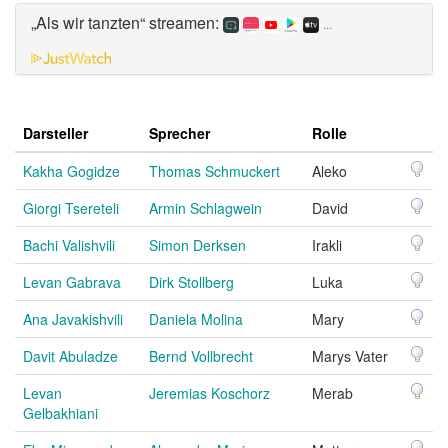
„Als wir tanzten“ streamen:
...
Darsteller
Sprecher
Rolle
Kakha Gogidze
Thomas Schmuckert
Aleko
Giorgi Tsereteli
Armin Schlagwein
David
Bachi Valishvili
Simon Derksen
Irakli
Levan Gabrava
Dirk Stollberg
Luka
Ana Javakishvili
Daniela Molina
Mary
Davit Abuladze
Bernd Vollbrecht
Marys Vater
Levan
Jeremias Koschorz
Merab
Gelbakhiani