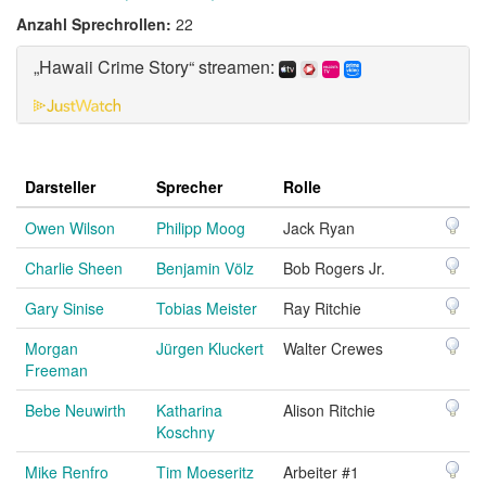
Anzahl Sprechrollen:
22
„Hawaii Crime Story“ streamen:
Darsteller
Sprecher
Rolle
Owen Wilson
Philipp Moog
Jack Ryan
Charlie Sheen
Benjamin Völz
Bob Rogers Jr.
Gary Sinise
Tobias Meister
Ray Ritchie
Morgan
Jürgen Kluckert
Walter Crewes
Freeman
Bebe Neuwirth
Katharina
Alison Ritchie
Koschny
Mike Renfro
Tim Moeseritz
Arbeiter #1