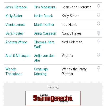
John Florence
Tim Moeseritz
John John Florence
Kelly Slater
Heike Beeck
Kelly Slater
Vinnie Jones
Martin Keßler
Lou Harris
Sara Foster
Anna Carlsson
Nancy Hayes
Andrew Wilson
Thomas Nero
Ned Coleman
Wolff
Anahit Minasyan
Antje von der
Virginia
Ahe
Wendy
Schaukje
Wendy the Party
Thorlakson
Könning
Planner
Werbung