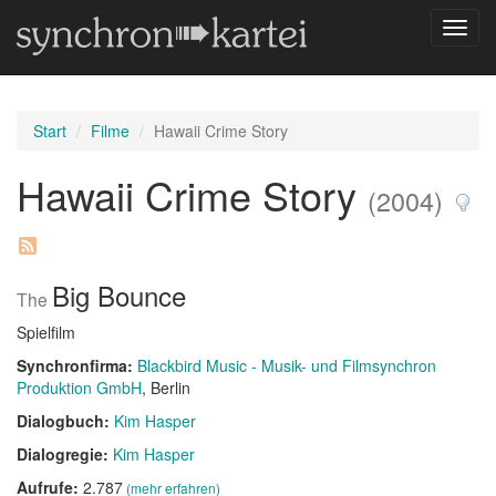
Navig
umsch
Start
Filme
Hawaii Crime Story
Hawaii Crime Story
(2004)
Big Bounce
The
Spielfilm
Synchronfirma:
Blackbird Music - Musik- und Filmsynchron
Produktion GmbH
, Berlin
Dialogbuch:
Kim Hasper
Dialogregie:
Kim Hasper
Aufrufe:
2.787
(mehr erfahren)