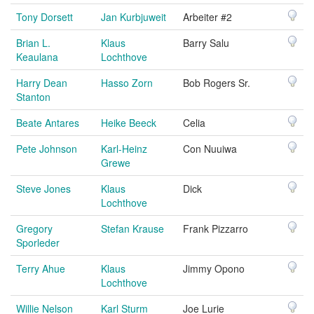
Tony Dorsett
Jan Kurbjuweit
Arbeiter #2
Brian L.
Klaus
Barry Salu
Keaulana
Lochthove
Harry Dean
Hasso Zorn
Bob Rogers Sr.
Stanton
Beate Antares
Heike Beeck
Celia
Pete Johnson
Karl-Heinz
Con Nuuiwa
Grewe
Steve Jones
Klaus
Dick
Lochthove
Gregory
Stefan Krause
Frank Pizzarro
Sporleder
Terry Ahue
Klaus
Jimmy Opono
Lochthove
Willie Nelson
Karl Sturm
Joe Lurie