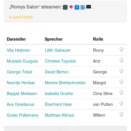
„Romys Salon“ streamen:
...
Darsteller
Sprecher
Rolle
Vita Heijmen
Lilith Gebauer
Romy
Mustafa Duygulu
Christos Topulos
Arzt
George Tobal
David Berton
George
Noortje Herlaar
Merete Brettschneider
Margot
Beppie Melissen
Isabella Grothe
Oma Stine
Aus Greidanus
Eberhard Haar
van Putten
Guido Pollemans
Matthias Klimsa
Willem