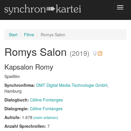
Navig
umsch
Start
Filme
Romys Salon
Romys Salon
(2019)
Kapsalon Romy
Spielfilm
Synchronfirma:
DMT Digital Media Technologie GmbH
,
Hamburg
Dialogbuch:
Céline Fontanges
Dialogregie:
Céline Fontanges
Aufrufe:
1.678
(mehr erfahren)
Anzahl Sprechrollen:
7