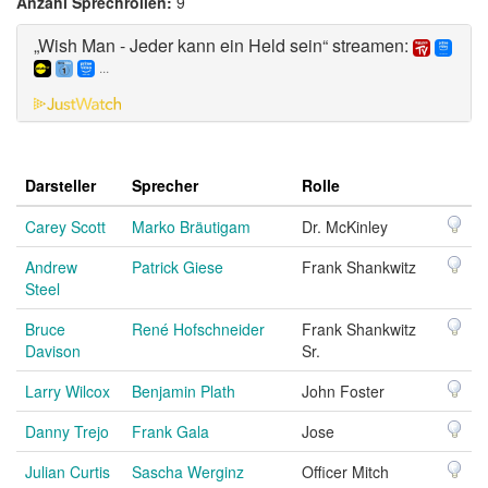
Anzahl Sprechrollen:
9
„Wish Man - Jeder kann ein Held sein“ streamen:
...
Darsteller
Sprecher
Rolle
Carey Scott
Marko Bräutigam
Dr. McKinley
Andrew
Patrick Giese
Frank Shankwitz
Steel
Bruce
René Hofschneider
Frank Shankwitz
Davison
Sr.
Larry Wilcox
Benjamin Plath
John Foster
Danny Trejo
Frank Gala
Jose
Julian Curtis
Sascha Werginz
Officer Mitch