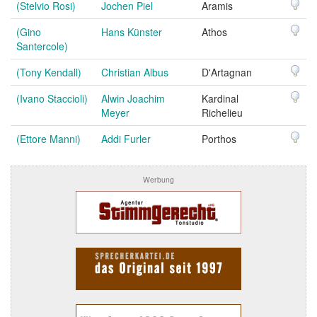
(Stelvio Rosi)
Jochen Piel
Aramis
(Gino
Hans Künster
Athos
Santercole)
(Tony Kendall)
Christian Albus
D'Artagnan
(Ivano Staccioli)
Alwin Joachim
Kardinal
Meyer
Richelieu
(Ettore Manni)
Addi Furler
Porthos
Werbung